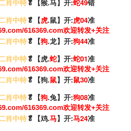
二肖中特
🥬【猴.马】开:
蛇49
错
二肖中特
🥬【
虎
.鼠】开:
虎04
准
.com/616369.com欢迎转发+关注
二肖中特
🥬【
狗
.龙】开:
狗44
准
二肖中特
🥬【虎.
蛇
】开:
蛇01
准
.com/616369.com欢迎转发+关注
二肖中特
🥬【狗.
鼠
】开:
鼠30
准
二肖中特
🥬【
狗
.兔】开:
狗08
准
.com/616369.com欢迎转发+关注
二肖中特
🥬【鸡.
马
】开:
马24
准