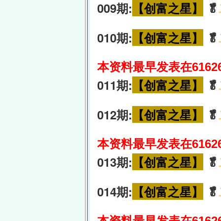
009期:
【创富之星】
🥬
010期:
【创富之星】
🥬
本资料最早发表在616269
011期:
【创富之星】
🥬
012期:
【创富之星】
🥬
本资料最早发表在616269
013期:
【创富之星】
🥬
014期:
【创富之星】
🥬
本资料最早发表在616269