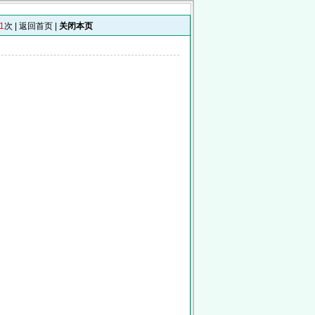
1
次 |
返回首页
|
关闭本页