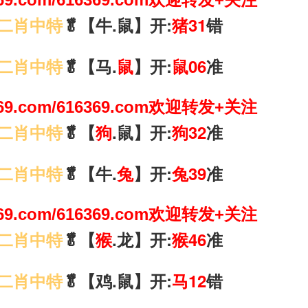
二肖中特
🥬【牛.鼠】开:
猪31
错
二肖中特
🥬【马.
鼠
】开:
鼠06
准
.com/616369.com欢迎转发+关注
二肖中特
🥬【
狗
.鼠】开:
狗32
准
二肖中特
🥬【牛.
兔
】开:
兔39
准
.com/616369.com欢迎转发+关注
二肖中特
🥬【
猴
.龙】开:
猴46
准
二肖中特
🥬【鸡.鼠】开:
马12
错