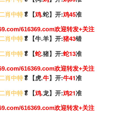
二肖中特
🥬【
鸡
.蛇】开:
鸡45
准
.com/616369.com欢迎转发+关注
二肖中特
🥬【牛.羊】开:
猪43
错
二肖中特
🥬【
蛇
.猪】开:
蛇13
准
.com/616369.com欢迎转发+关注
二肖中特
🥬【虎.
牛
】开:
牛41
准
二肖中特
🥬【
鸡
.龙】开:
鸡21
准
.com/616369.com欢迎转发+关注