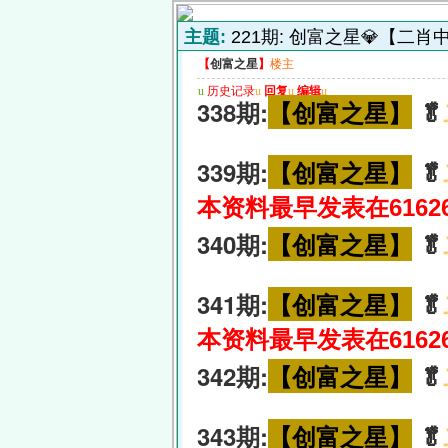
主题:
221期: 创富之星💎【二
【
创富之星
】
楼主
u
历史记录
u
回复
u
编辑
u
338期:
【创富之星】
🥬
339期:
【创富之星】
🥬
本资料最早发表在616269
340期:
【创富之星】
🥬
341期:
【创富之星】
🥬
本资料最早发表在616269
342期:
【创富之星】
🥬
343期:
【创富之星】
🥬