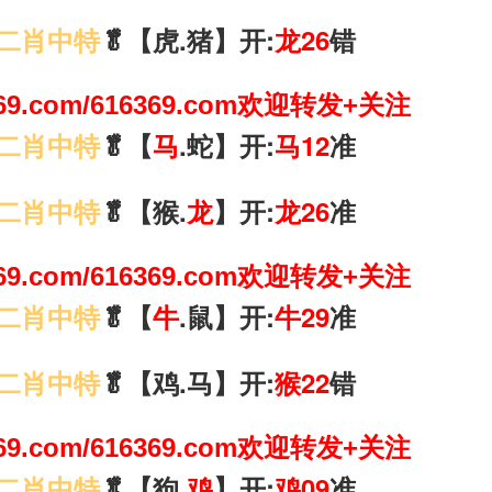
二肖中特
🥬【虎.猪】开:
龙26
错
.com/616369.com欢迎转发+关注
二肖中特
🥬【
马
.蛇】开:
马12
准
二肖中特
🥬【猴.
龙
】开:
龙26
准
.com/616369.com欢迎转发+关注
二肖中特
🥬【
牛
.鼠】开:
牛29
准
二肖中特
🥬【鸡.马】开:
猴22
错
.com/616369.com欢迎转发+关注
二肖中特
🥬【狗.
鸡
】开:
鸡09
准