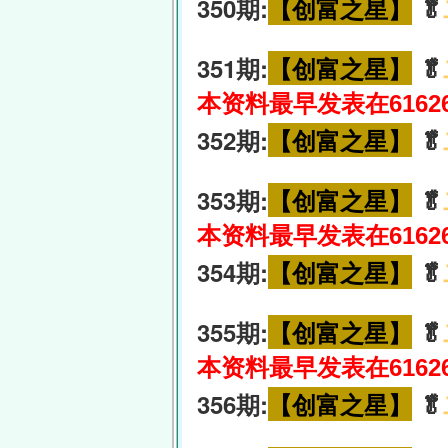
350期:
【创富之星】
🥬
351期:
【创富之星】
🥬
本资料最早发表在616269
352期:
【创富之星】
🥬
353期:
【创富之星】
🥬
本资料最早发表在616269
354期:
【创富之星】
🥬
355期:
【创富之星】
🥬
本资料最早发表在616269
356期:
【创富之星】
🥬