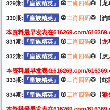
329期:
『皇族精英』
🥼
二肖四码
🥼【龙马
330期:
『皇族精英』
🥼
二肖四码
🥼【狗蛇
本资料最早发表在616269.com/61636
331期:
『皇族精英』
🥼
二肖四码
🥼【
龙
332期:
『皇族精英』
🥼
二肖四码
🥼【虎
本资料最早发表在616269.com/61636
333期:
『皇族精英』
🥼
二肖四码
🥼【蛇
334期:
『皇族精英』
🥼
二肖四码
🥼【
猴
本资料最早发表在616269.com/61636