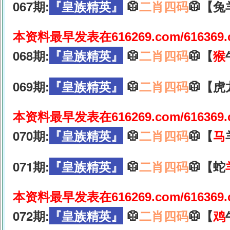
067期:
『皇族精英』
🥼
二肖四码
🥼【兔羊
本资料最早发表在616269.com/61636
068期:
『皇族精英』
🥼
二肖四码
🥼【
猴
069期:
『皇族精英』
🥼
二肖四码
🥼【虎龙
本资料最早发表在616269.com/61636
070期:
『皇族精英』
🥼
二肖四码
🥼【
马
071期:
『皇族精英』
🥼
二肖四码
🥼【蛇
本资料最早发表在616269.com/61636
072期:
『皇族精英』
🥼
二肖四码
🥼【
鸡