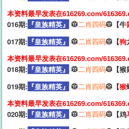
本资料最早发表在616269.com/61636
016期:
『皇族精英』
🥼
二肖四码
🥼【牛
017期:
『皇族精英』
🥼
二肖四码
🥼【
狗
本资料最早发表在616269.com/61636
018期:
『皇族精英』
🥼
二肖四码
🥼【猴鼠
019期:
『皇族精英』
🥼
二肖四码
🥼【
猴
本资料最早发表在616269.com/61636
020期:
『皇族精英』
🥼
二肖四码
🥼【鸡