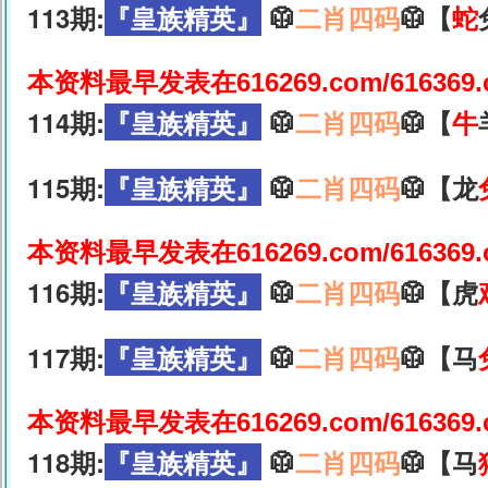
113期:
『皇族精英』
🥼
二肖四码
🥼【
蛇
本资料最早发表在616269.com/61636
114期:
『皇族精英』
🥼
二肖四码
🥼【
牛
115期:
『皇族精英』
🥼
二肖四码
🥼【龙
本资料最早发表在616269.com/61636
116期:
『皇族精英』
🥼
二肖四码
🥼【虎
117期:
『皇族精英』
🥼
二肖四码
🥼【马
本资料最早发表在616269.com/61636
118期:
『皇族精英』
🥼
二肖四码
🥼【马