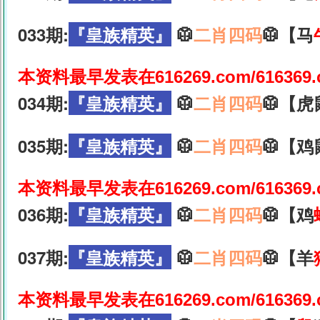
033期:
『皇族精英』
🥼
二肖四码
🥼【马
本资料最早发表在616269.com/61636
034期:
『皇族精英』
🥼
二肖四码
🥼【虎鼠
035期:
『皇族精英』
🥼
二肖四码
🥼【鸡鼠
本资料最早发表在616269.com/61636
036期:
『皇族精英』
🥼
二肖四码
🥼【鸡
037期:
『皇族精英』
🥼
二肖四码
🥼【羊
本资料最早发表在616269.com/61636