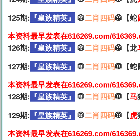
125期:
『皇族精英』
🥼
二肖四码
🥼【蛇
本资料最早发表在616269.com/61636
126期:
『皇族精英』
🥼
二肖四码
🥼【龙
127期:
『皇族精英』
🥼
二肖四码
🥼【蛇鼠
本资料最早发表在616269.com/61636
128期:
『皇族精英』
🥼
二肖四码
🥼【
马
129期:
『皇族精英』
🥼
二肖四码
🥼【
虎
本资料最早发表在616269.com/61636