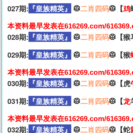
027期:
『皇族精英』
🥼
二肖四码
🥼【
鸡
本资料最早发表在616269.com/61636
028期:
『皇族精英』
🥼
二肖四码
🥼【猴马
029期:
『皇族精英』
🥼
二肖四码
🥼【猴
本资料最早发表在616269.com/61636
030期:
『皇族精英』
🥼
二肖四码
🥼【虎
031期:
『皇族精英』
🥼
二肖四码
🥼【
龙
本资料最早发表在616269.com/61636
032期:
『皇族精英』
🥼
二肖四码
🥼【蛇