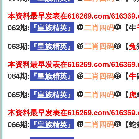
本资料最早发表在616269.com/61636
062期:
『皇族精英』
🥼
二肖四码
🥼【牛
063期:
『皇族精英』
🥼
二肖四码
🥼【
兔
本资料最早发表在616269.com/61636
064期:
『皇族精英』
🥼
二肖四码
🥼【
牛
065期:
『皇族精英』
🥼
二肖四码
🥼【
虎
本资料最早发表在616269.com/61636
066期:
『皇族精英』
🥼
二肖四码
🥼【蛇猪