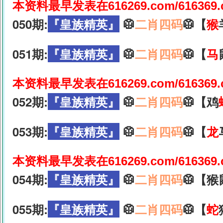
本资料最早发表在616269.com/61636
050期:
『皇族精英』
🥼
二肖四码
🥼【
猴
051期:
『皇族精英』
🥼
二肖四码
🥼【
马
本资料最早发表在616269.com/61636
052期:
『皇族精英』
🥼
二肖四码
🥼【鸡
053期:
『皇族精英』
🥼
二肖四码
🥼【
龙
本资料最早发表在616269.com/61636
054期:
『皇族精英』
🥼
二肖四码
🥼【猴鼠
055期:
『皇族精英』
🥼
二肖四码
🥼【
蛇