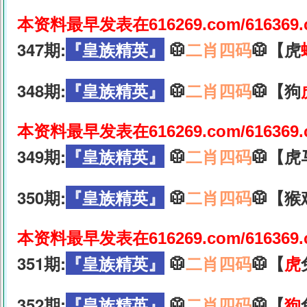
本资料最早发表在616269.com/61636
347期:
『皇族精英』
🥼
二肖四码
🥼【虎
348期:
『皇族精英』
🥼
二肖四码
🥼【狗
本资料最早发表在616269.com/61636
349期:
『皇族精英』
🥼
二肖四码
🥼【虎马
350期:
『皇族精英』
🥼
二肖四码
🥼【猴鸡
本资料最早发表在616269.com/61636
351期:
『皇族精英』
🥼
二肖四码
🥼【
虎
352期:
『皇族精英』
🥼
二肖四码
🥼【
狗