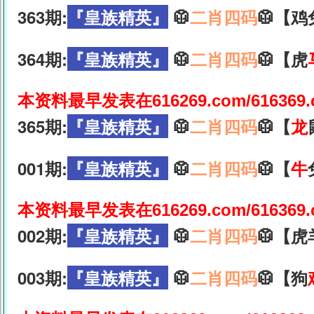
363期:
『皇族精英』
🥼
二肖四码
🥼【鸡兔
364期:
『皇族精英』
🥼
二肖四码
🥼【虎
本资料最早发表在616269.com/61636
365期:
『皇族精英』
🥼
二肖四码
🥼【
龙
001期:
『皇族精英』
🥼
二肖四码
🥼【
牛
本资料最早发表在616269.com/61636
002期:
『皇族精英』
🥼
二肖四码
🥼【虎羊
003期:
『皇族精英』
🥼
二肖四码
🥼【狗