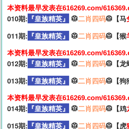
本资料最早发表在616269.com/61636
010期:
『皇族精英』
🥼
二肖四码
🥼【马
011期:
『皇族精英』
🥼
二肖四码
🥼【猴
本资料最早发表在616269.com/61636
012期:
『皇族精英』
🥼
二肖四码
🥼【龙蛇
013期:
『皇族精英』
🥼
二肖四码
🥼【狗猴
本资料最早发表在616269.com/61636
014期:
『皇族精英』
🥼
二肖四码
🥼【鸡
015期:
『皇族精英』
🥼
二肖四码
🥼【虎