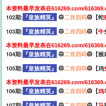
本资料最早发表在616269.com/61636
102期:
『皇族精英』
🥼
二肖四码
🥼【蛇
103期:
『皇族精英』
🥼
二肖四码
🥼【
牛
本资料最早发表在616269.com/61636
104期:
『皇族精英』
🥼
二肖四码
🥼【猴鸡
105期:
『皇族精英』
🥼
二肖四码
🥼【鸡
本资料最早发表在616269.com/61636
106期:
『皇族精英』
🥼
二肖四码
🥼【
鸡
107期:
『皇族精英』
🥼
二肖四码
🥼【
马