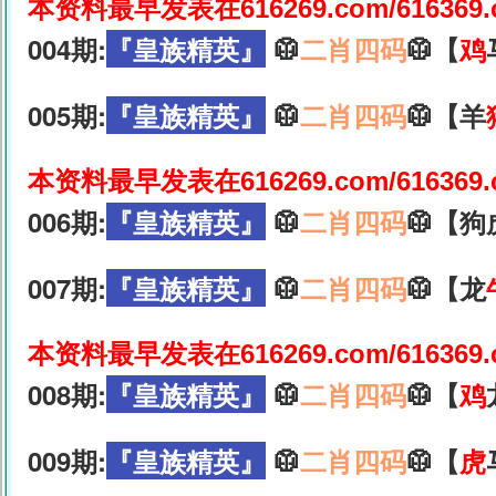
本资料最早发表在616269.com/61636
004期:
『皇族精英』
🥼
二肖四码
🥼【
鸡
005期:
『皇族精英』
🥼
二肖四码
🥼【羊
本资料最早发表在616269.com/61636
006期:
『皇族精英』
🥼
二肖四码
🥼【狗虎
007期:
『皇族精英』
🥼
二肖四码
🥼【龙
本资料最早发表在616269.com/61636
008期:
『皇族精英』
🥼
二肖四码
🥼【
鸡
009期:
『皇族精英』
🥼
二肖四码
🥼【
虎