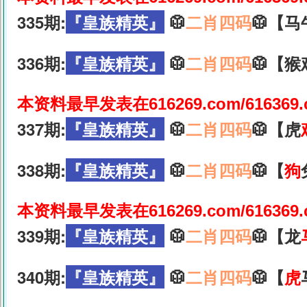
335期:
『皇族精英』
🥼
二肖四码
🥼【马牛
336期:
『皇族精英』
🥼
二肖四码
🥼【猴鸡
本资料最早发表在616269.com/61636
337期:
『皇族精英』
🥼
二肖四码
🥼【虎
338期:
『皇族精英』
🥼
二肖四码
🥼【
狗
本资料最早发表在616269.com/61636
339期:
『皇族精英』
🥼
二肖四码
🥼【龙
340期:
『皇族精英』
🥼
二肖四码
🥼【
虎