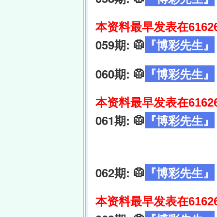
本资料最早发表在616269
059期: 🥼
『博彩先生』
060期: 🥼
『博彩先生』
本资料最早发表在616269
061期: 🥼
『博彩先生』
062期: 🥼
『博彩先生』
本资料最早发表在616269