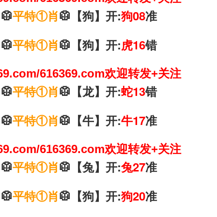
🥼
平特①肖
🥼【狗】开:
狗08
准
🥼
平特①肖
🥼【狗】开:
虎16
错
.com/616369.com欢迎转发+关注
🥼
平特①肖
🥼【龙】开:
蛇13
错
🥼
平特①肖
🥼【牛】开:
牛17
准
.com/616369.com欢迎转发+关注
🥼
平特①肖
🥼【兔】开:
兔27
准
🥼
平特①肖
🥼【狗】开:
狗20
准