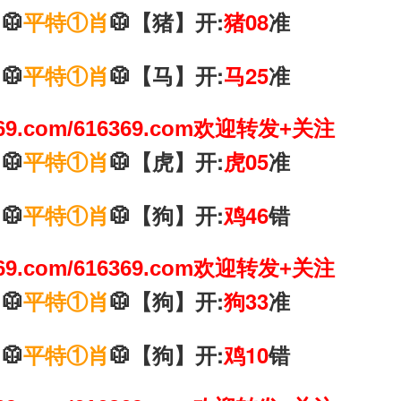
🥼
平特①肖
🥼【猪】开:
猪08
准
🥼
平特①肖
🥼【马】开:
马25
准
.com/616369.com欢迎转发+关注
🥼
平特①肖
🥼【虎】开:
虎05
准
🥼
平特①肖
🥼【狗】开:
鸡46
错
.com/616369.com欢迎转发+关注
🥼
平特①肖
🥼【狗】开:
狗33
准
🥼
平特①肖
🥼【狗】开:
鸡10
错