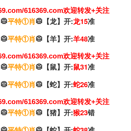
.com/616369.com欢迎转发+关注
🥼
平特①肖
🥼【龙】开:
龙15
准
🥼
平特①肖
🥼【羊】开:
羊48
准
.com/616369.com欢迎转发+关注
🥼
平特①肖
🥼【鼠】开:
鼠31
准
🥼
平特①肖
🥼【蛇】开:
蛇26
准
.com/616369.com欢迎转发+关注
🥼
平特①肖
🥼【猪】开:
猴23
错
🥼
平特①肖
🥼【蛇】开:
蛇38
准