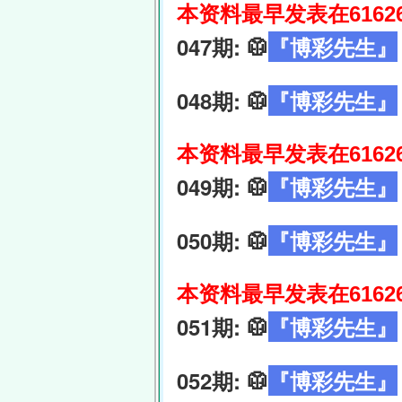
本资料最早发表在616269
047期: 🥼
『博彩先生』
048期: 🥼
『博彩先生』
本资料最早发表在616269
049期: 🥼
『博彩先生』
050期: 🥼
『博彩先生』
本资料最早发表在616269
051期: 🥼
『博彩先生』
052期: 🥼
『博彩先生』