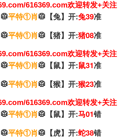
.com/616369.com欢迎转发+关注
🥼
平特①肖
🥼【兔】开:
兔39
准
🥼
平特①肖
🥼【猪】开:
猪08
准
.com/616369.com欢迎转发+关注
🥼
平特①肖
🥼【鼠】开:
鼠31
准
🥼
平特①肖
🥼【猴】开:
猴23
准
.com/616369.com欢迎转发+关注
🥼
平特①肖
🥼【鼠】开:
马01
错
🥼
平特①肖
🥼【虎】开:
蛇38
错