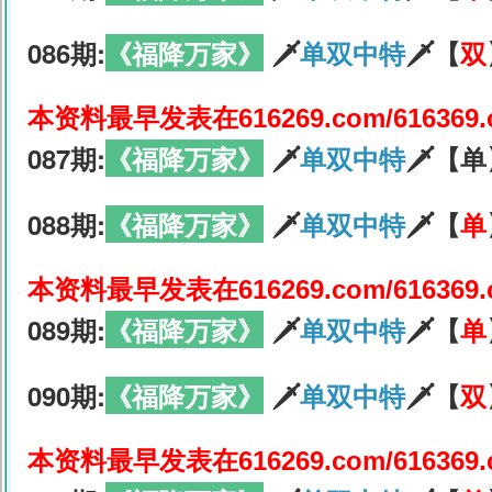
086期:
《福降万家》
🗡
单双中特
🗡【
双
本资料最早发表在616269.com/61636
087期:
《福降万家》
🗡
单双中特
🗡【单
088期:
《福降万家》
🗡
单双中特
🗡【
单
本资料最早发表在616269.com/61636
089期:
《福降万家》
🗡
单双中特
🗡【
单
090期:
《福降万家》
🗡
单双中特
🗡【
双
本资料最早发表在616269.com/61636