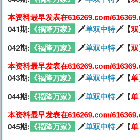
本资料最早发表在616269.com/61636
041期:
《福降万家》
🗡
单双中特
🗡【
双
042期:
《福降万家》
🗡
单双中特
🗡【
双
本资料最早发表在616269.com/61636
043期:
《福降万家》
🗡
单双中特
🗡【
单
044期:
《福降万家》
🗡
单双中特
🗡【
单
本资料最早发表在616269.com/61636
045期:
《福降万家》
🗡
单双中特
🗡【
单