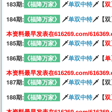
183期:
《福降万家》
🗡
单双中特
🗡【
双
184期:
《福降万家》
🗡
单双中特
🗡【双
本资料最早发表在616269.com/61636
185期:
《福降万家》
🗡
单双中特
🗡【
双
186期:
《福降万家》
🗡
单双中特
🗡【
单
本资料最早发表在616269.com/61636
187期:
《福降万家》
🗡
单双中特
🗡【双
188期:
《福降万家》
🗡
单双中特
🗡【
双
本资料最早发表在616269.com/61636