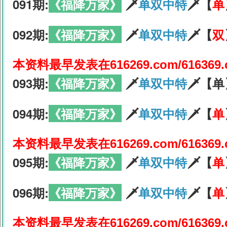
091期:
《福降万家》
🗡
单双中特
🗡【
单
092期:
《福降万家》
🗡
单双中特
🗡【
双
本资料最早发表在616269.com/61636
093期:
《福降万家》
🗡
单双中特
🗡【单
094期:
《福降万家》
🗡
单双中特
🗡【
单
本资料最早发表在616269.com/61636
095期:
《福降万家》
🗡
单双中特
🗡【
单
096期:
《福降万家》
🗡
单双中特
🗡【
单
本资料最早发表在616269.com/61636