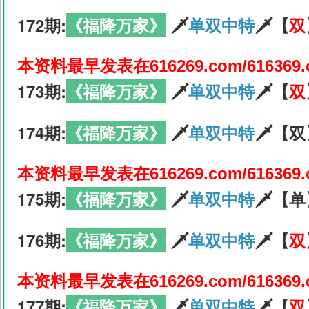
172期:
《福降万家》
🗡
单双中特
🗡【
双
本资料最早发表在616269.com/61636
173期:
《福降万家》
🗡
单双中特
🗡【
双
174期:
《福降万家》
🗡
单双中特
🗡【双
本资料最早发表在616269.com/61636
175期:
《福降万家》
🗡
单双中特
🗡【单
176期:
《福降万家》
🗡
单双中特
🗡【
双
本资料最早发表在616269.com/61636
177期:
《福降万家》
🗡
单双中特
🗡【
双