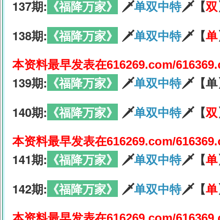
137期:
《福降万家》
🗡
单双中特
🗡【
双
138期:
《福降万家》
🗡
单双中特
🗡【
单
本资料最早发表在616269.com/61636
139期:
《福降万家》
🗡
单双中特
🗡【单
140期:
《福降万家》
🗡
单双中特
🗡【
双
本资料最早发表在616269.com/61636
141期:
《福降万家》
🗡
单双中特
🗡【
单
142期:
《福降万家》
🗡
单双中特
🗡【
单
本资料最早发表在616269.com/61636