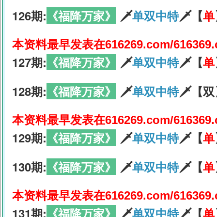
126期:
《福降万家》
🗡
单双中特
🗡【
单
本资料最早发表在616269.com/61636
127期:
《福降万家》
🗡
单双中特
🗡【
单
128期:
《福降万家》
🗡
单双中特
🗡【双
本资料最早发表在616269.com/61636
129期:
《福降万家》
🗡
单双中特
🗡【
单
130期:
《福降万家》
🗡
单双中特
🗡【
单
本资料最早发表在616269.com/61636
131期:
《福降万家》
🗡
单双中特
🗡【
单