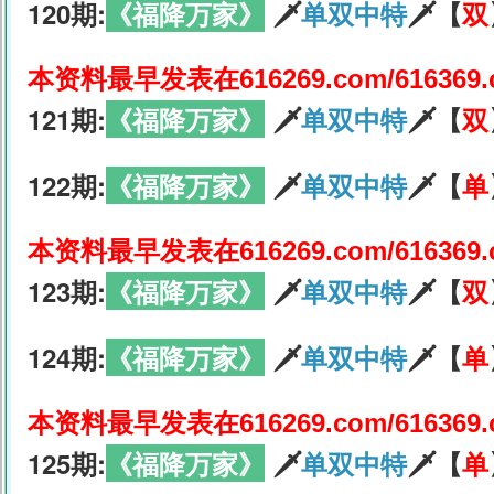
120期:
《福降万家》
🗡
单双中特
🗡【
双
本资料最早发表在616269.com/61636
121期:
《福降万家》
🗡
单双中特
🗡【
双
122期:
《福降万家》
🗡
单双中特
🗡【
单
本资料最早发表在616269.com/61636
123期:
《福降万家》
🗡
单双中特
🗡【
双
124期:
《福降万家》
🗡
单双中特
🗡【
单
本资料最早发表在616269.com/61636
125期:
《福降万家》
🗡
单双中特
🗡【
单