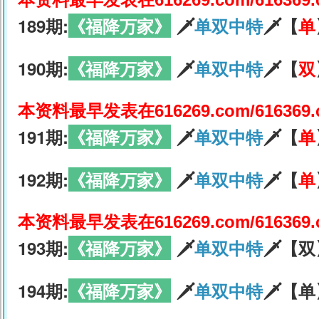
189期:
《福降万家》
🗡
单双中特
🗡【
单
190期:
《福降万家》
🗡
单双中特
🗡【
双
本资料最早发表在616269.com/61636
191期:
《福降万家》
🗡
单双中特
🗡【
单
192期:
《福降万家》
🗡
单双中特
🗡【
单
本资料最早发表在616269.com/61636
193期:
《福降万家》
🗡
单双中特
🗡【双
194期:
《福降万家》
🗡
单双中特
🗡【单