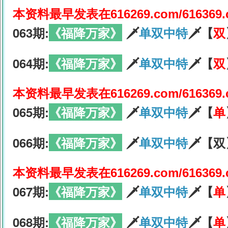
本资料最早发表在616269.com/61636
063期:
《福降万家》
🗡
单双中特
🗡【
双
064期:
《福降万家》
🗡
单双中特
🗡【
双
本资料最早发表在616269.com/61636
065期:
《福降万家》
🗡
单双中特
🗡【
单
066期:
《福降万家》
🗡
单双中特
🗡【双
本资料最早发表在616269.com/61636
067期:
《福降万家》
🗡
单双中特
🗡【
单
068期:
《福降万家》
🗡
单双中特
🗡【
单