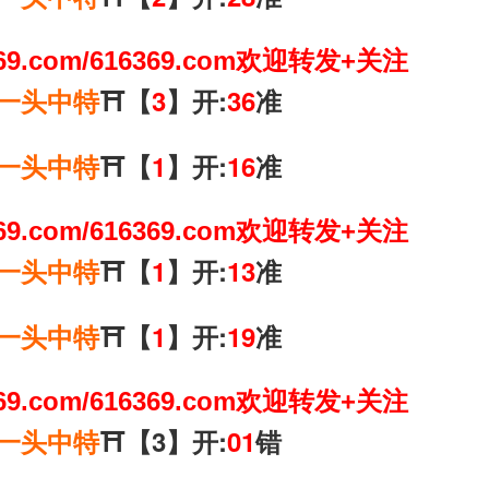
.com/616369.com欢迎转发+关注
一头中特
⛩️【
3
】开:
36
准
一头中特
⛩️【
1
】开:
16
准
.com/616369.com欢迎转发+关注
一头中特
⛩️【
1
】开:
13
准
一头中特
⛩️【
1
】开:
19
准
.com/616369.com欢迎转发+关注
一头中特
⛩️【3】开:
01
错