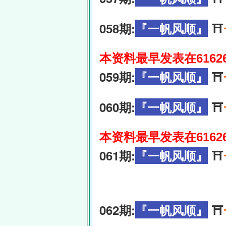
058期:
『一帆风顺』
⛩️
本资料最早发表在616269
059期:
『一帆风顺』
⛩️
060期:
『一帆风顺』
⛩️
本资料最早发表在616269
061期:
『一帆风顺』
⛩️
062期:
『一帆风顺』
⛩️