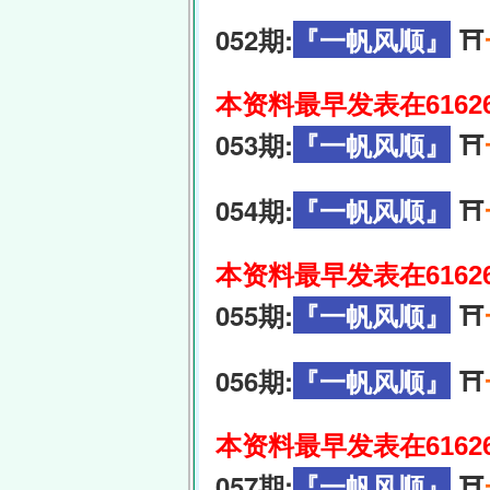
052期:
『一帆风顺』
⛩️
本资料最早发表在616269
053期:
『一帆风顺』
⛩️
054期:
『一帆风顺』
⛩️
本资料最早发表在616269
055期:
『一帆风顺』
⛩️
056期:
『一帆风顺』
⛩️
本资料最早发表在616269
057期:
『一帆风顺』
⛩️