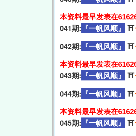
本资料最早发表在616269
041期:
『一帆风顺』
⛩️
042期:
『一帆风顺』
⛩️
本资料最早发表在616269
043期:
『一帆风顺』
⛩️
044期:
『一帆风顺』
⛩️
本资料最早发表在616269
045期:
『一帆风顺』
⛩️