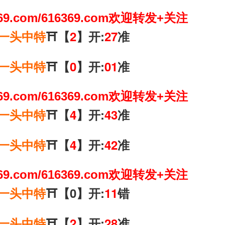
.com/616369.com欢迎转发+关注
一头中特
⛩️【
2
】开:
27
准
一头中特
⛩️【
0
】开:
01
准
.com/616369.com欢迎转发+关注
一头中特
⛩️【
4
】开:
43
准
一头中特
⛩️【
4
】开:
42
准
.com/616369.com欢迎转发+关注
一头中特
⛩️【0】开:
11
错
一头中特
⛩️【
2
】开:
28
准