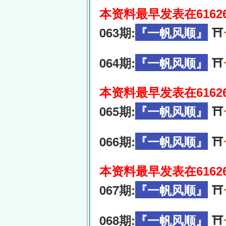
本资料最早发表在616269
063期:
『一帆风顺』
⛩️
064期:
『一帆风顺』
⛩️
本资料最早发表在616269
065期:
『一帆风顺』
⛩️
066期:
『一帆风顺』
⛩️
本资料最早发表在616269
067期:
『一帆风顺』
⛩️
068期:
『一帆风顺』
⛩️