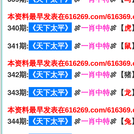
本资料最早发表在616269.com/61636
340期:
《天下太平》
🍖
一肖中特
🍖【
虎
341期:
《天下太平》
🍖
一肖中特
🍖【
鼠
本资料最早发表在616269.com/61636
342期:
《天下太平》
🍖
一肖中特
🍖【猪
343期:
《天下太平》
🍖
一肖中特
🍖【
龙
本资料最早发表在616269.com/61636
344期:
《天下太平》
🍖
一肖中特
🍖【
兔