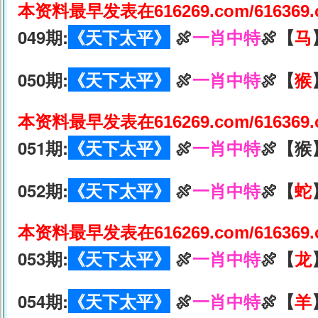
本资料最早发表在616269.com/61636
049期:
《天下太平》
🍖
一肖中特
🍖【
马
050期:
《天下太平》
🍖
一肖中特
🍖【
猴
本资料最早发表在616269.com/61636
051期:
《天下太平》
🍖
一肖中特
🍖【猴
052期:
《天下太平》
🍖
一肖中特
🍖【
蛇
本资料最早发表在616269.com/61636
053期:
《天下太平》
🍖
一肖中特
🍖【
龙
054期:
《天下太平》
🍖
一肖中特
🍖【
羊