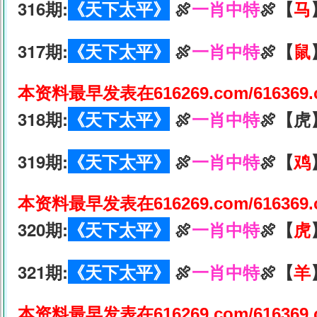
316期:
《天下太平》
🍖
一肖中特
🍖【
马
317期:
《天下太平》
🍖
一肖中特
🍖【
鼠
本资料最早发表在616269.com/61636
318期:
《天下太平》
🍖
一肖中特
🍖【虎
319期:
《天下太平》
🍖
一肖中特
🍖【
鸡
本资料最早发表在616269.com/61636
320期:
《天下太平》
🍖
一肖中特
🍖【
虎
321期:
《天下太平》
🍖
一肖中特
🍖【
羊
本资料最早发表在616269.com/61636