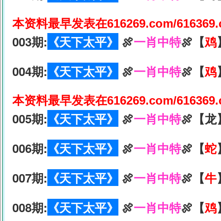
本资料最早发表在616269.com/61636
003期:
《天下太平》
🍖
一肖中特
🍖【
鸡
004期:
《天下太平》
🍖
一肖中特
🍖【
鸡
本资料最早发表在616269.com/61636
005期:
《天下太平》
🍖
一肖中特
🍖【龙
006期:
《天下太平》
🍖
一肖中特
🍖【
蛇
007期:
《天下太平》
🍖
一肖中特
🍖【
牛
008期:
《天下太平》
🍖
一肖中特
🍖【
鸡