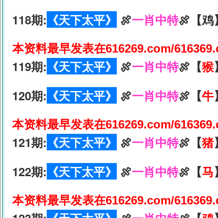
118期:
《天下太平》
🍖
一肖中特
🍖【鸡
本资料最早发表在616269.com/61636
119期:
《天下太平》
🍖
一肖中特
🍖【
猴
120期:
《天下太平》
🍖
一肖中特
🍖【
牛
本资料最早发表在616269.com/61636
121期:
《天下太平》
🍖
一肖中特
🍖【
猪
122期:
《天下太平》
🍖
一肖中特
🍖【
马
本资料最早发表在616269.com/61636