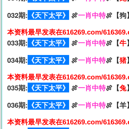
032期:
《天下太平》
🍖
一肖中特
🍖【狗
本资料最早发表在616269.com/61636
033期:
《天下太平》
🍖
一肖中特
🍖【
牛
034期:
《天下太平》
🍖
一肖中特
🍖【
猪
本资料最早发表在616269.com/61636
035期:
《天下太平》
🍖
一肖中特
🍖【
兔
036期:
《天下太平》
🍖
一肖中特
🍖【羊
本资料最早发表在616269.com/61636