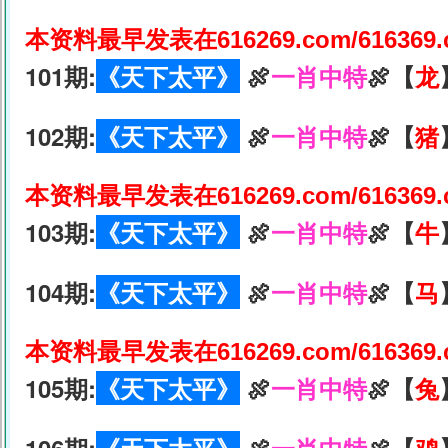
本资料最早发表在616269.com/61636
101期:
《天下太平》
🍖
一肖中特
🍖【
龙
102期:
《天下太平》
🍖
一肖中特
🍖【
猪
本资料最早发表在616269.com/61636
103期:
《天下太平》
🍖
一肖中特
🍖【
牛
104期:
《天下太平》
🍖
一肖中特
🍖【
马
本资料最早发表在616269.com/61636
105期:
《天下太平》
🍖
一肖中特
🍖【
兔