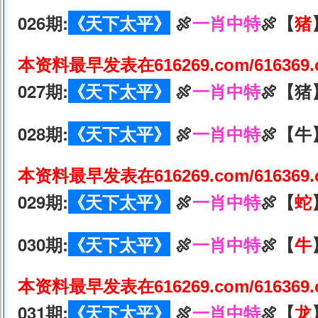
026期:
《天下太平》
🍖
一肖中特
🍖【
猪
本资料最早发表在616269.com/61636
027期:
《天下太平》
🍖
一肖中特
🍖【猪
028期:
《天下太平》
🍖
一肖中特
🍖【牛
本资料最早发表在616269.com/61636
029期:
《天下太平》
🍖
一肖中特
🍖【
蛇
030期:
《天下太平》
🍖
一肖中特
🍖【
牛
本资料最早发表在616269.com/61636
031期:
《天下太平》
🍖
一肖中特
🍖【
龙