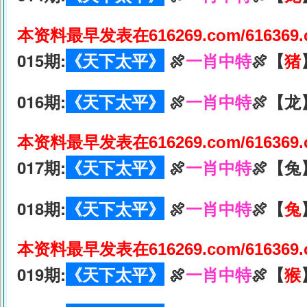
本资料最早发表在616269.com/61636
015期:
《天下太平》
🍖
一肖中特
🍖【
猪
016期:
《天下太平》
🍖
一肖中特
🍖【龙
本资料最早发表在616269.com/61636
017期:
《天下太平》
🍖
一肖中特
🍖【兔
018期:
《天下太平》
🍖
一肖中特
🍖【
兔
本资料最早发表在616269.com/61636
019期:
《天下太平》
🍖
一肖中特
🍖【
猴