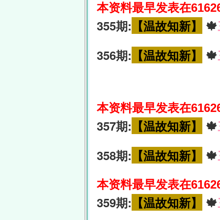
本资料最早发表在616269
355期:
【温故知新】
🍁
356期:
【温故知新】
🍁
本资料最早发表在616269
357期:
【温故知新】
🍁
358期:
【温故知新】
🍁
本资料最早发表在616269
359期:
【温故知新】
🍁