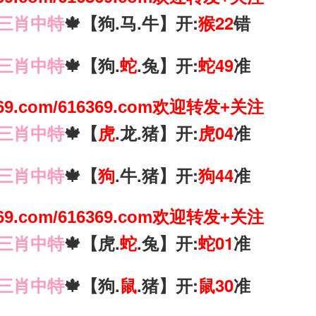
三肖中特
🍁【狗.马.牛】开:
猴22
错
三肖中特
🍁【狗.
蛇
.兔】开:
蛇49
准
.com/616369.com欢迎转发+关注
三肖中特
🍁【
虎
.龙.猪】开:
虎04
准
三肖中特
🍁【
狗
.牛.猪】开:
狗44
准
.com/616369.com欢迎转发+关注
三肖中特
🍁【虎.
蛇
.兔】开:
蛇01
准
三肖中特
🍁【狗.
鼠
.猪】开:
鼠30
准