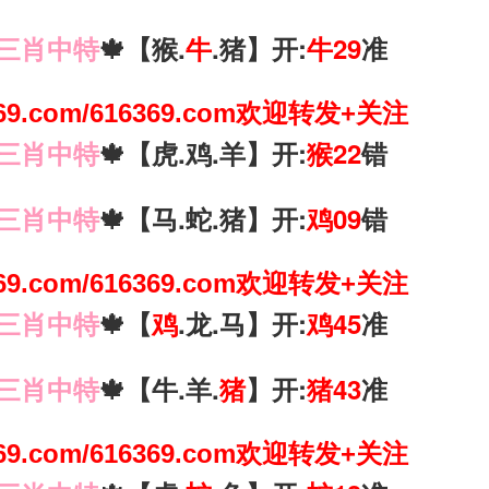
三肖中特
🍁【猴.
牛
.猪】开:
牛29
准
.com/616369.com欢迎转发+关注
三肖中特
🍁【虎.鸡.羊】开:
猴22
错
三肖中特
🍁【马.蛇.猪】开:
鸡09
错
.com/616369.com欢迎转发+关注
三肖中特
🍁【
鸡
.龙.马】开:
鸡45
准
三肖中特
🍁【牛.羊.
猪
】开:
猪43
准
.com/616369.com欢迎转发+关注