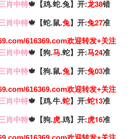
三肖中特
🍁【鸡.蛇.兔】开:
龙38
错
三肖中特
🍁【蛇.鼠.
兔
】开:
兔27
准
.com/616369.com欢迎转发+关注
三肖中特
🍁【狗.
马
.蛇】开:
马24
准
三肖中特
🍁【狗.鼠.
兔
】开:
兔03
准
.com/616369.com欢迎转发+关注
三肖中特
🍁【鸡.牛.
蛇
】开:
蛇13
准
三肖中特
🍁【狗.
虎
.鸡】开:
虎16
准
.com/616369.com欢迎转发+关注