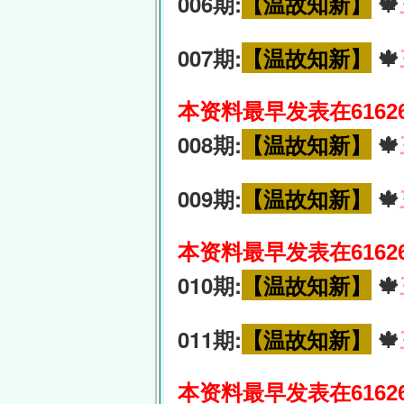
006期:
【温故知新】
🍁
007期:
【温故知新】
🍁
本资料最早发表在616269
008期:
【温故知新】
🍁
009期:
【温故知新】
🍁
本资料最早发表在616269
010期:
【温故知新】
🍁
011期:
【温故知新】
🍁
本资料最早发表在616269