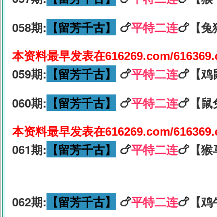
058期:
【留芳千古】
🍗
平特二连
🍗【兔
本资料最早发表在616269.com/61636
059期:
【留芳千古】
🍗
平特二连
🍗【鸡
060期:
【留芳千古】
🍗
平特二连
🍗【鼠
本资料最早发表在616269.com/61636
061期:
【留芳千古】
🍗
平特二连
🍗【猴
062期:
【留芳千古】
🍗
平特二连
🍗【鸡