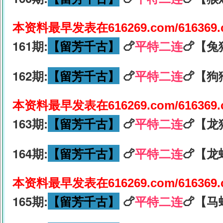
本资料最早发表在616269.com/61636
161期:
【留芳千古】
🍗
平特二连
🍗【兔
162期:
【留芳千古】
🍗
平特二连
🍗【狗
本资料最早发表在616269.com/61636
163期:
【留芳千古】
🍗
平特二连
🍗【龙
164期:
【留芳千古】
🍗
平特二连
🍗【龙
本资料最早发表在616269.com/61636
165期:
【留芳千古】
🍗
平特二连
🍗【马