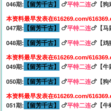
046期:
【留芳千古】
🍗
平特二连
🍗【狗
本资料最早发表在616269.com/61636
047期:
【留芳千古】
🍗
平特二连
🍗【马
048期:
【留芳千古】
🍗
平特二连
🍗【鸡
本资料最早发表在616269.com/61636
049期:
【留芳千古】
🍗
平特二连
🍗【牛
050期:
【留芳千古】
🍗
平特二连
🍗【狗
本资料最早发表在616269.com/61636
051期:
【留芳千古】
🍗
平特二连
🍗【牛