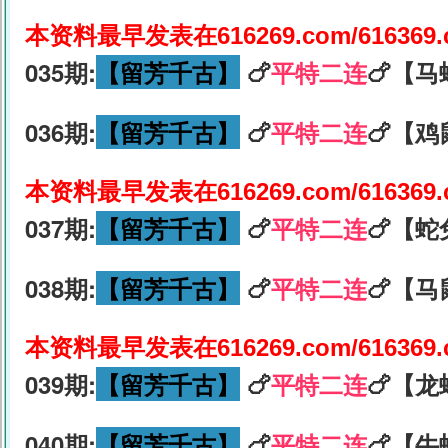
本资料最早发表在616269.com/61636
035期:
【留芳千古】
🍗
平特二连
🍗【马
036期:
【留芳千古】
🍗
平特二连
🍗【鸡
本资料最早发表在616269.com/61636
037期:
【留芳千古】
🍗
平特二连
🍗【蛇
038期:
【留芳千古】
🍗
平特二连
🍗【马
本资料最早发表在616269.com/61636
039期:
【留芳千古】
🍗
平特二连
🍗【龙
040期:
【留芳千古】
🍗
平特二连
🍗【牛