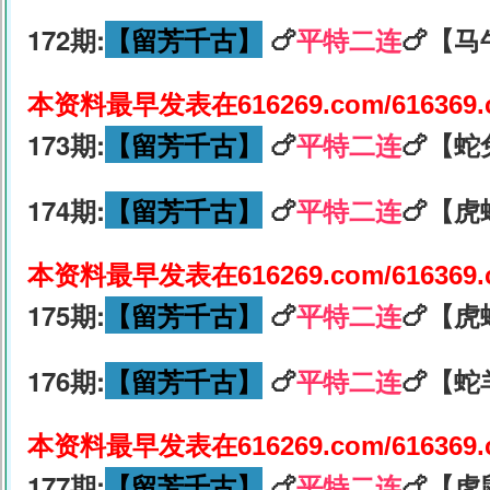
172期:
【留芳千古】
🍗
平特二连
🍗【马
本资料最早发表在616269.com/61636
173期:
【留芳千古】
🍗
平特二连
🍗【蛇
174期:
【留芳千古】
🍗
平特二连
🍗【虎
本资料最早发表在616269.com/61636
175期:
【留芳千古】
🍗
平特二连
🍗【虎
176期:
【留芳千古】
🍗
平特二连
🍗【蛇
本资料最早发表在616269.com/61636
177期:
【留芳千古】
🍗
平特二连
🍗【虎