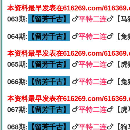
本资料最早发表在616269.com/61636
063期:
【留芳千古】
🍗
平特二连
🍗【马
064期:
【留芳千古】
🍗
平特二连
🍗【兔
本资料最早发表在616269.com/61636
065期:
【留芳千古】
🍗
平特二连
🍗【虎
066期:
【留芳千古】
🍗
平特二连
🍗【兔
本资料最早发表在616269.com/61636
067期:
【留芳千古】
🍗
平特二连
🍗【虎
068期:
【留芳千古】
🍗
平特二连
🍗【狗