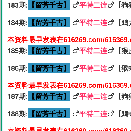
183期:
【留芳千古】
🍗
平特二连
🍗【狗
184期:
【留芳千古】
🍗
平特二连
🍗【鸡
本资料最早发表在616269.com/61636
185期:
【留芳千古】
🍗
平特二连
🍗【猴
186期:
【留芳千古】
🍗
平特二连
🍗【猴
本资料最早发表在616269.com/61636
187期:
【留芳千古】
🍗
平特二连
🍗【狗
188期:
【留芳千古】
🍗
平特二连
🍗【鸡
本资料最早发表在616269.com/61636