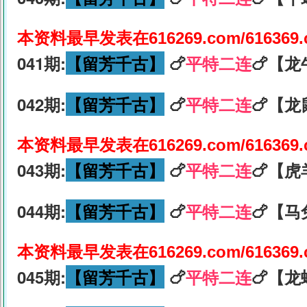
本资料最早发表在616269.com/61636
041期:
【留芳千古】
🍗
平特二连
🍗【龙
042期:
【留芳千古】
🍗
平特二连
🍗【龙
本资料最早发表在616269.com/61636
043期:
【留芳千古】
🍗
平特二连
🍗【虎
044期:
【留芳千古】
🍗
平特二连
🍗【马
本资料最早发表在616269.com/61636
045期:
【留芳千古】
🍗
平特二连
🍗【龙