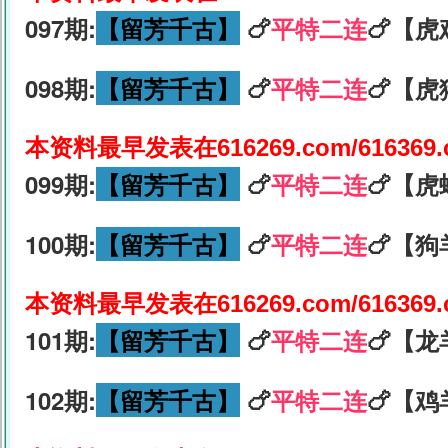
097期:
【留芳千古】
🍗
平特二连
🍗【虎
098期:
【留芳千古】
🍗
平特二连
🍗【虎
本资料最早发表在616269.com/61636
099期:
【留芳千古】
🍗
平特二连
🍗【虎
100期:
【留芳千古】
🍗
平特二连
🍗【狗
本资料最早发表在616269.com/61636
101期:
【留芳千古】
🍗
平特二连
🍗【龙
102期:
【留芳千古】
🍗
平特二连
🍗【鸡