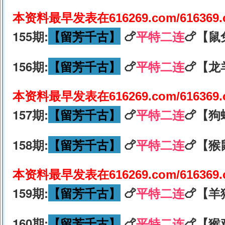
本资料最早发表在616269.com/61636
155期:
【留芳千古】
🍗
平特二连
🍗【鼠
156期:
【留芳千古】
🍗
平特二连
🍗【龙
本资料最早发表在616269.com/61636
157期:
【留芳千古】
🍗
平特二连
🍗【狗
158期:
【留芳千古】
🍗
平特二连
🍗【猴
本资料最早发表在616269.com/61636
159期:
【留芳千古】
🍗
平特二连
🍗【羊
160期:
【留芳千古】
🍗
平特二连
🍗【猴