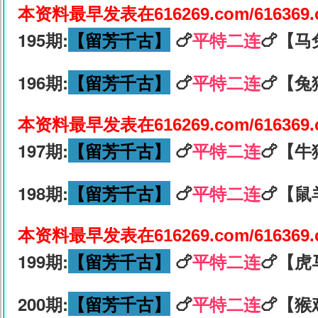
本资料最早发表在616269.com/61636
195期:
【留芳千古】
🍗
平特二连
🍗【马
196期:
【留芳千古】
🍗
平特二连
🍗【兔
本资料最早发表在616269.com/61636
197期:
【留芳千古】
🍗
平特二连
🍗【牛
198期:
【留芳千古】
🍗
平特二连
🍗【鼠
本资料最早发表在616269.com/61636
199期:
【留芳千古】
🍗
平特二连
🍗【虎
200期:
【留芳千古】
🍗
平特二连
🍗【猴