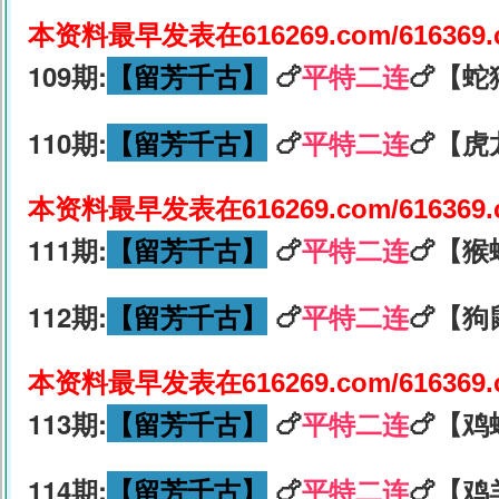
本资料最早发表在616269.com/61636
109期:
【留芳千古】
🍗
平特二连
🍗【蛇
110期:
【留芳千古】
🍗
平特二连
🍗【虎
本资料最早发表在616269.com/61636
111期:
【留芳千古】
🍗
平特二连
🍗【猴
112期:
【留芳千古】
🍗
平特二连
🍗【狗
本资料最早发表在616269.com/61636
113期:
【留芳千古】
🍗
平特二连
🍗【鸡
114期:
【留芳千古】
🍗
平特二连
🍗【鸡