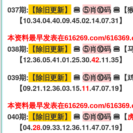
037期:
【除旧更新】
🍔
⑤肖⑩码
🍔【
【10.34.04.40.09.45.02.14.07.31】
本资料最早发表在616269.com/61636
038期:
【除旧更新】
🍔
⑤肖⑩码
🍔【
【12.36.05.41.01.25.30.
42
.11.35】
039期:
【除旧更新】
🍔
⑤肖⑩码
🍔【
【09.21.12.36.03.15.
11
.47.07.19】
本资料最早发表在616269.com/61636
040期:
【除旧更新】
🍔
⑤肖⑩码
🍔【
【04.
28
.09.33.12.36.11.47.07.19】