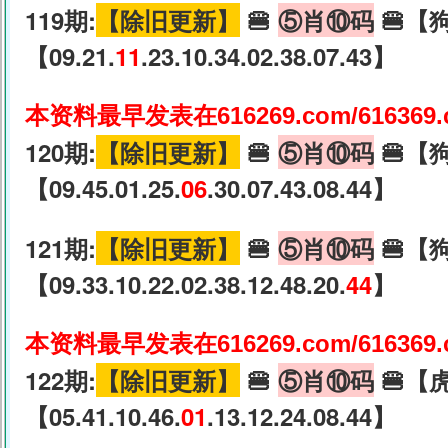
119期:
【除旧更新】
🍔
⑤肖⑩码
🍔【
【09.21.
11
.23.10.34.02.38.07.43】
本资料最早发表在616269.com/61636
120期:
【除旧更新】
🍔
⑤肖⑩码
🍔【
【09.45.01.25.
06
.30.07.43.08.44】
121期:
【除旧更新】
🍔
⑤肖⑩码
🍔【
【09.33.10.22.02.38.12.48.20.
44
】
本资料最早发表在616269.com/61636
122期:
【除旧更新】
🍔
⑤肖⑩码
🍔【
【05.41.10.46.
01
.13.12.24.08.44】