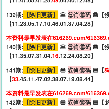
【11.47.05.41.25.
49
.04.40.12.48】
139期:
【除旧更新】
🍔
⑤肖⑩码
🍔【
【11.23.05.17.10.46.01.37.04.28】
本资料最早发表在616269.com/61636
140期:
【除旧更新】
🍔
⑤肖⑩码
🍔【
【11.35.07.31.04.
16
.12.24.08.20】
141期:
【除旧更新】
🍔
⑤肖⑩码
🍔【
【
33
.45.11.47.02.38.07.19.08.44】
本资料最早发表在616269.com/61636
142期:
【除旧更新】
🍔
⑤肖⑩码
🍔【