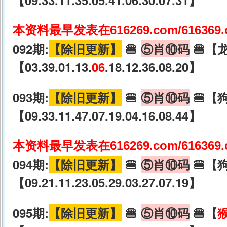
【09.33.11.35.05.41.06.30.07.31】
本资料最早发表在616269.com/61636
092期:
【除旧更新】
🍔
⑤肖⑩码
🍔【
【03.39.01.13.
06
.18.12.36.08.20】
093期:
【除旧更新】
🍔
⑤肖⑩码
🍔【
【09.33.11.47.07.19.04.16.08.44】
本资料最早发表在616269.com/61636
094期:
【除旧更新】
🍔
⑤肖⑩码
🍔【
【09.21.11.23.05.29.03.27.07.19】
095期:
【除旧更新】
🍔
⑤肖⑩码
🍔【