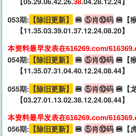
【05.29.06.42.26.
38
.04.28.12.24】
053期:
【除旧更新】
🍔
⑤肖⑩码
🍔【
【11.35.03.39.01.37.12.24.08.20】
本资料最早发表在616269.com/61636
054期:
【除旧更新】
🍔
⑤肖⑩码
🍔【
【11.35.07.31.04.40.12.24.08.44】
055期:
【除旧更新】
🍔
⑤肖⑩码
🍔【
【03.27.01.13.02.38.12.24.08.44】
本资料最早发表在616269.com/61636
056期:
【除旧更新】
🍔
⑤肖⑩码
🍔【