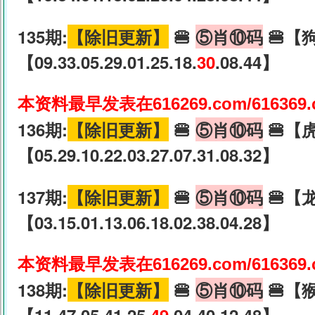
135期:
【除旧更新】
🍔
⑤肖⑩码
🍔【
【09.33.05.29.01.25.18.
30
.08.44】
本资料最早发表在616269.com/61636
136期:
【除旧更新】
🍔
⑤肖⑩码
🍔【
【05.29.10.22.03.27.07.31.08.32】
137期:
【除旧更新】
🍔
⑤肖⑩码
🍔【
【03.15.01.13.06.18.02.38.04.28】
本资料最早发表在616269.com/61636
138期:
【除旧更新】
🍔
⑤肖⑩码
🍔【