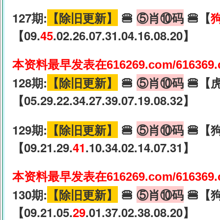
127期:
【除旧更新】
🍔
⑤肖⑩码
🍔【
【09.
45
.02.26.07.31.04.16.08.20】
本资料最早发表在616269.com/61636
128期:
【除旧更新】
🍔
⑤肖⑩码
🍔【
【05.29.22.34.27.39.07.19.08.32】
129期:
【除旧更新】
🍔
⑤肖⑩码
🍔【
【09.21.29.
41
.10.34.02.14.07.31】
本资料最早发表在616269.com/61636
130期:
【除旧更新】
🍔
⑤肖⑩码
🍔【
【09.21.05.
29
.01.37.02.38.08.20】