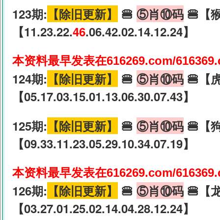
123期:
【除旧更新】
🍔
⑤肖⑩码
🍔【
【11.23.22.
46
.06.42.02.14.12.24】
本资料最早发表在616269.com/61636
124期:
【除旧更新】
🍔
⑤肖⑩码
🍔【
【05.17.03.15.01.13.06.30.07.43】
125期:
【除旧更新】
🍔
⑤肖⑩码
🍔【
【09.33.11.23.05.29.10.34.07.19】
本资料最早发表在616269.com/61636
126期:
【除旧更新】
🍔
⑤肖⑩码
🍔【
【03.27.01.25.02.14.04.28.12.24】