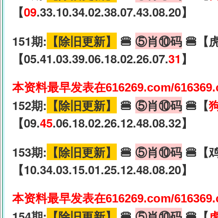
【
09
.33.10.34.02.38.07.43.08.20】
151期:
【除旧更新】
🍔
⑤肖⑩码
🍔【
【05.41.03.39.06.18.02.26.07.
31
】
本资料最早发表在616269.com/61636
152期:
【除旧更新】
🍔
⑤肖⑩码
🍔【
【09.
45
.06.18.02.26.12.48.08.32】
153期:
【除旧更新】
🍔
⑤肖⑩码
🍔【
【10.34.03.15.01.25.12.48.08.20】
本资料最早发表在616269.com/61636
154期:
【除旧更新】
🍔
⑤肖⑩码
🍔【