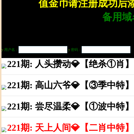
值金币请注册成功后
备用域名
y
用户名：
y
密码：
221期: 人头攒动💎【绝杀①肖
221期: 高山六爷💎【③季中特
221期: 尝尽温柔💎【①波中特
221期: 天上人间💎【二肖中特